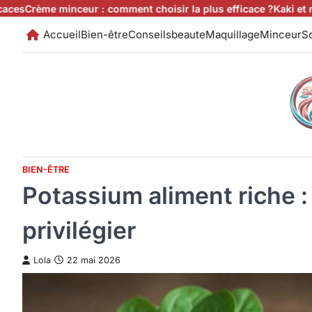
Skip
minceur : comment choisir la plus efficace ?
Kaki et minceur : ca
to
Accueil
Bien-être
Conseilsbeaute
Maquillage
Minceur
So
content
BIEN-ÊTRE
Potassium aliment riche :
privilégier
Lola
22 mai 2026