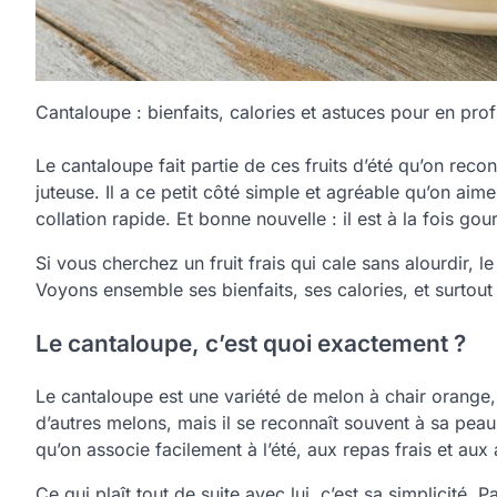
Cantaloupe : bienfaits, calories et astuces pour en prof
Le cantaloupe fait partie de ces fruits d’été qu’on reco
juteuse. Il a ce petit côté simple et agréable qu’on ai
collation rapide. Et bonne nouvelle : il est à la fois go
Si vous cherchez un fruit frais qui cale sans alourdir, 
Voyons ensemble ses bienfaits, ses calories, et surtou
Le cantaloupe, c’est quoi exactement ?
Le cantaloupe est une variété de melon à chair orange,
d’autres melons, mais il se reconnaît souvent à sa peau
qu’on associe facilement à l’été, aux repas frais et aux 
Ce qui plaît tout de suite avec lui, c’est sa simplicité