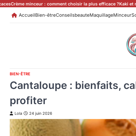
Skip
minceur : comment choisir la plus efficace ?
Kaki et minceur : ca
to
Accueil
Bien-être
Conseilsbeaute
Maquillage
Minceur
So
content
BIEN-ÊTRE
Cantaloupe : bienfaits, ca
profiter
Lola
24 juin 2026