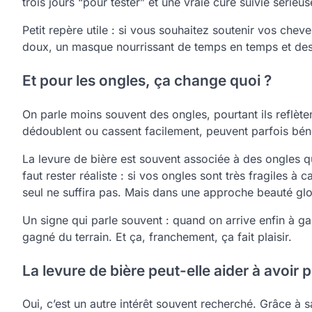
trois jours “pour tester” et une vraie cure suivie sérieu
Petit repère utile : si vous souhaitez soutenir vos che
doux, un masque nourrissant de temps en temps et des g
Et pour les ongles, ça change quoi ?
On parle moins souvent des ongles, pourtant ils reflète
dédoublent ou cassent facilement, peuvent parfois bénéf
La levure de bière est souvent associée à des ongles qu
faut rester réaliste : si vos ongles sont très fragiles
seul ne suffira pas. Mais dans une approche beauté globa
Un signe qui parle souvent : quand on arrive enfin à 
gagné du terrain. Et ça, franchement, ça fait plaisir.
La levure de bière peut-elle aider à avoir pl
Oui, c’est un autre intérêt souvent recherché. Grâce à s