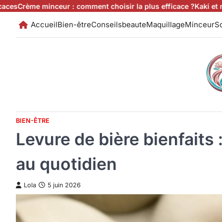
Skip
me minceur : comment choisir la plus efficace ?
Kaki et minceur :
to
Accueil
Bien-être
Conseilsbeaute
Maquillage
Minceur
So
content
BIEN-ÊTRE
Levure de bière bienfaits 
au quotidien
Lola
5 juin 2026