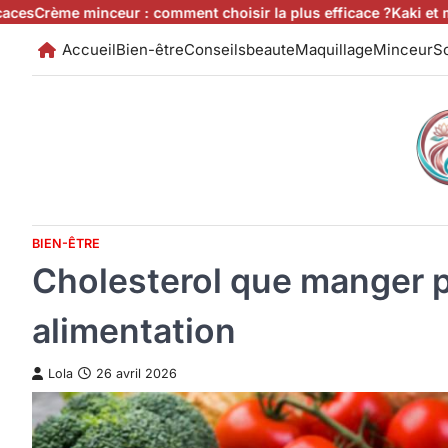
Skip
inceur : comment choisir la plus efficace ?
Kaki et minceur : cal
to
Accueil
Bien-être
Conseilsbeaute
Maquillage
Minceur
So
content
BIEN-ÊTRE
Cholesterol que manger p
alimentation
Lola
26 avril 2026